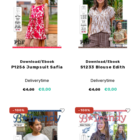
My Image tutorials
B-Trendy rectificaties
Gratis naaipatronen
My Image rectificaties
Applicaties
PDF-Printservice
Download/Ebook
Download/Ebook
P1256 Jumpsuit Safia
S1233 Blouse Edith
Deliverytime
Deliverytime
€0,00
€0,00
€4,00
€4,00
-100%
-100%