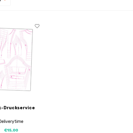
d
k-Druckservice
Deliverytime
€15,00