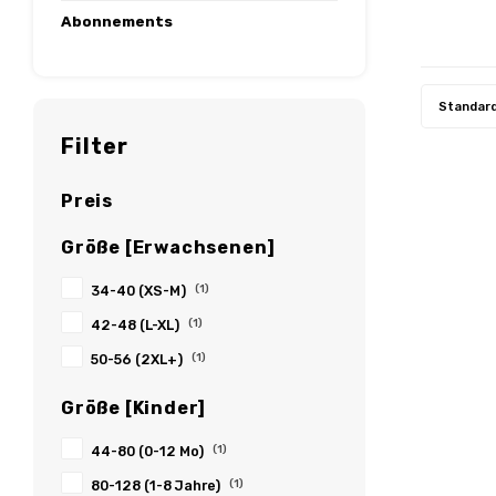
Abonnements
Standar
Filter
Preis
Größe [Erwachsenen]
34-40 (XS-M)
(1)
42-48 (L-XL)
(1)
50-56 (2XL+)
(1)
Größe [Kinder]
44-80 (0-12 Mo)
(1)
80-128 (1-8 Jahre)
(1)