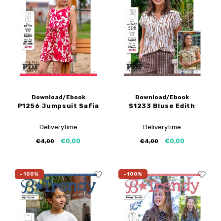
My Image Tutorials
B-Trendy Korrekturen
Freebooks
My Image Korrekturen
Applikationen
Ebook Plotservice
Download/Ebook
Download/Ebook
P1256 Jumpsuit Safia
S1233 Bluse Edith
Deliverytime
Deliverytime
€0,00
€0,00
€4,00
€4,00
-100%
-100%