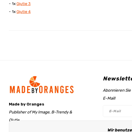
- 1x
Qjutie 3
- 1x
Qjutie 4
Newslett
Abonnieren Sie 
E-Mail!
Made by Oranges
Publisher of My Image, B-Trendy &
Qjutie
Retentieweg 20
Wir benutze