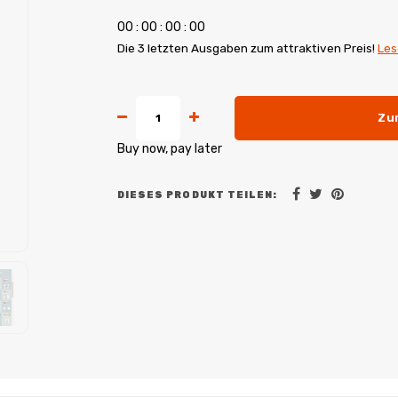
0
0
:
0
0
:
0
0
:
0
0
Die 3 letzten Ausgaben zum attraktiven Preis!
Les
Zu
Buy now, pay later
DIESES PRODUKT TEILEN: