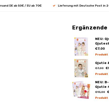
rsand DE ab 50€ / EU ab 70€
Lieferung mit Deutsche Post in 2
Ergänzende
NEU: Qj
Qjutes
€7,00
Produkt
Qjutie 
€
€7,00
Produkt
NEU: B
Qjutie 
€
€15,00
Produkt