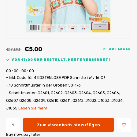
My Image Tutorials
B-Trendy Korrekturen
Freebooks
My Image Korrekturen
Applikationen
Ebook Plotservice
€5,00
€7,00
AUF LAGER
VOR 17:00 UHR BESTELLT, HEUTE VERSENDET!
0
0
:
0
0
:
0
0
:
0
0
- Inkl. Code für 4 KOSTENLOSE PDF Schnitte i.W.v 16 € !
- 18 Schnittmuster in der Größen 50-176
- Schnittmuster: Q2601, Q2602, Q2603, Q2604, Q2605, Q2606,
Q2607, Q2608, Q2609, Q2610, Q2611, Q2612, J1032, J1033, J1034,
J1035
Lesen Sie mehr
Zum Warenkorb hinzufügen
Buy now, pay later