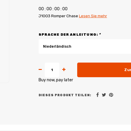
0
0
:
0
0
:
0
0
:
0
0
J1003 Romper Chase
Lesen Sie mehr
SPRACHE DER ANLEITUNG:
*
Niederländisch
Zu
Buy now, pay later
DIESES PRODUKT TEILEN: