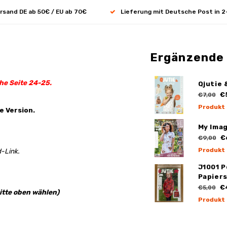
rsand DE ab 50€ / EU ab 70€
Lieferung mit Deutsche Post in 2
Ergänzende
ehe Seite 24-25.
Qjutie 
€
€7,00
Produkt
e Version.
My Ima
€
€9,00
Produkt
-Link.
J1001 
Papier
€
€5,00
itte oben wählen)
Produkt