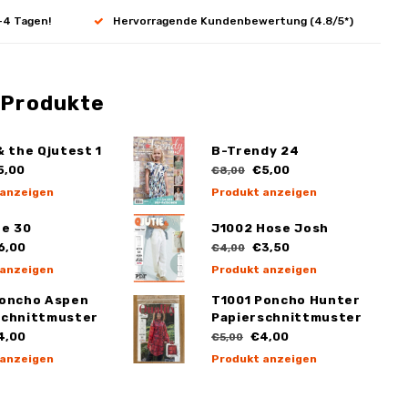
-4 Tagen!
Hervorragende Kundenbewertung (4.8/5*)
 Produkte
& the Qjutest 1
B-Trendy 24
5,00
€5,00
€8,00
 anzeigen
Produkt anzeigen
ge 30
J1002 Hose Josh
6,00
€3,50
€4,00
 anzeigen
Produkt anzeigen
Poncho Aspen
T1001 Poncho Hunter
schnittmuster
Papierschnittmuster
4,00
€4,00
€5,00
 anzeigen
Produkt anzeigen