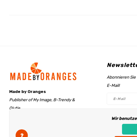
Newslett
Abonnieren Sie 
E-Mail!
Made by Oranges
Publisher of My Image, B-Trendy &
Qjutie
Retentieweg 20
Wir benutze
Folge un
7572 PH Oldenzaal
The Netherlands