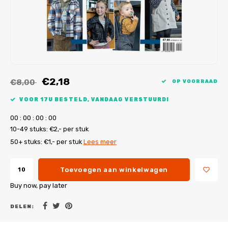
My Image tutorials
B-Trendy rectificaties
Gratis naaipatronen
My Image rectificaties
Applicaties
PDF-Printservice
€2,18
€8,00
OP VOORRAAD
VOOR 17U BESTELD, VANDAAG VERSTUURD!
0
0
:
0
0
:
0
0
:
0
0
10-49 stuks: €2,- per stuk
50+ stuks: €1,- per stuk
Lees meer
Toevoegen aan winkelwagen
Buy now, pay later
DELEN: