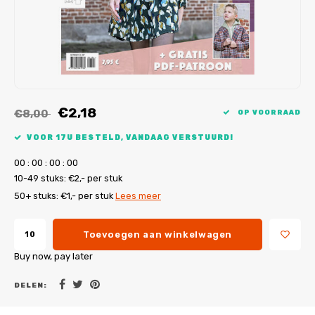
My Image tutorials
B-Trendy rectificaties
Gratis naaipatronen
My Image rectificaties
Applicaties
PDF-Printservice
€2,18
€8,00
OP VOORRAAD
VOOR 17U BESTELD, VANDAAG VERSTUURD!
0
0
:
0
0
:
0
0
:
0
0
10-49 stuks: €2,- per stuk
50+ stuks: €1,- per stuk
Lees meer
Toevoegen aan winkelwagen
Buy now, pay later
DELEN: