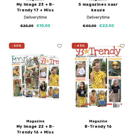
My Image 23 + B-
5 magazines naar
Trendy 17 + Miss
keuze
Doodle 4
Deliverytime
Deliverytime
€10,00
€22,50
€20,00
€40,00
-50%
-43%
Magazine
Magazine
My Image 22 + B-
B-Trendy 16
Trendy 16 + Miss