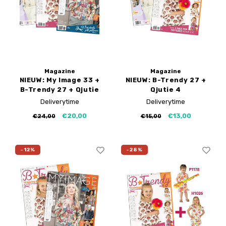
My Image tutorials
Gratis naaipatronen
B-Trendy rectificaties
My Image rectificaties
PDF-Printservice
Applicaties
Magazine
Magazine
NIEUW: My Image 33 +
NIEUW: B-Trendy 27 +
B-Trendy 27 + Qjutie
Qjutie 4
4
Deliverytime
Deliverytime
€20,00
€13,00
€24,00
€15,00
-12%
-28%