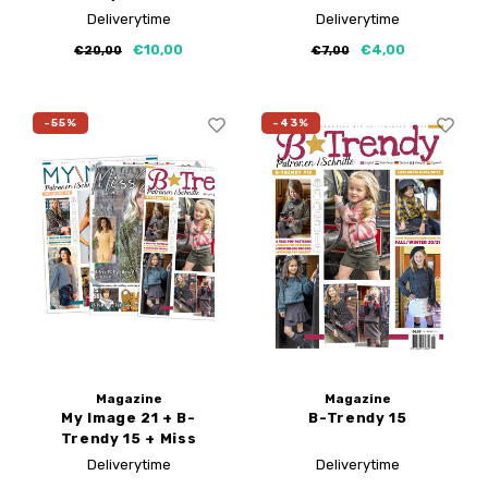
Doodle 3
Deliverytime
Deliverytime
€10,00
€4,00
€20,00
€7,00
-55%
-43%
Magazine
Magazine
My Image 21 + B-
B-Trendy 15
Trendy 15 + Miss
Doodle 2
Deliverytime
Deliverytime