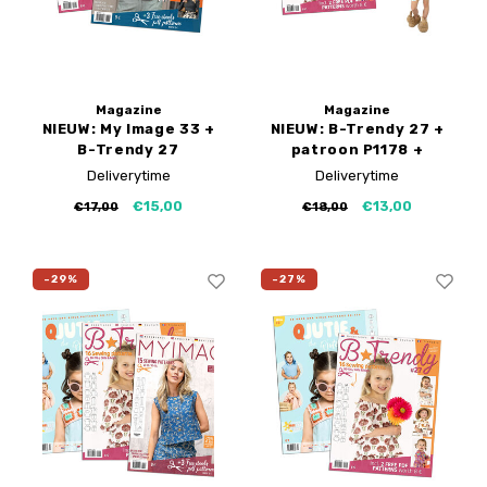
Magazine
Magazine
NIEUW: My Image 33 +
NIEUW: B-Trendy 27 +
B-Trendy 27
patroon P1178 +
H1026
Deliverytime
Deliverytime
€15,00
€13,00
€17,00
€18,00
-29%
-27%