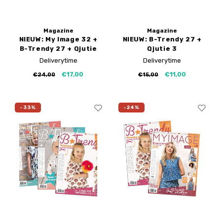
Magazine
Magazine
NIEUW: My Image 32 +
NIEUW: B-Trendy 27 +
B-Trendy 27 + Qjutie
Qjutie 3
3
Deliverytime
Deliverytime
€17,00
€11,00
€24,00
€15,00
-33%
-24%