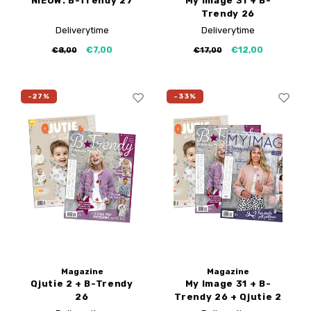
NIEUW: B-Trendy 27
My Image 31 + B-
Trendy 26
Deliverytime
Deliverytime
€7,00
€12,00
€8,00
€17,00
-27%
-33%
Magazine
Magazine
Qjutie 2 + B-Trendy
My Image 31 + B-
26
Trendy 26 + Qjutie 2