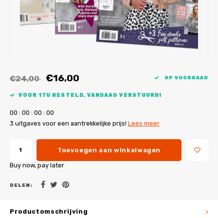
My Image tutorials
B-Trendy rectificaties
Gratis naaipatronen
My Image rectificaties
Applicaties
PDF-Printservice
€16,00
€24,00
OP VOORRAAD
VOOR 17U BESTELD, VANDAAG VERSTUURD!
0
0
:
0
0
:
0
0
:
0
0
3 uitgaves voor een aantrekkelijke prijs!
Lees meer
Toevoegen aan winkelwagen
Buy now, pay later
DELEN:
Productomschrijving