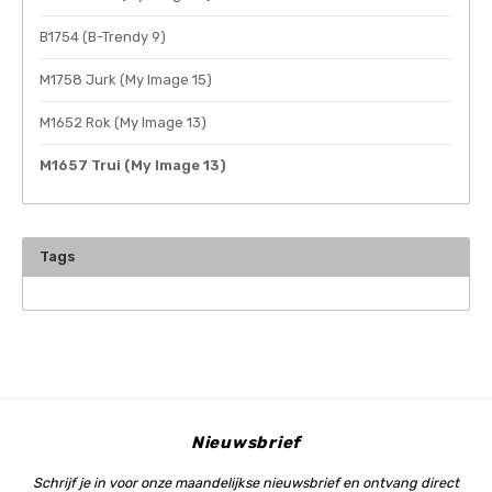
My Image tutorials
B-Trendy rectificaties
Gratis naaipatronen
B1754 (B-Trendy 9)
My Image rectificaties
Applicaties
PDF-Printservice
M1758 Jurk (My Image 15)
M1652 Rok (My Image 13)
M1657 Trui (My Image 13)
Tags
Nieuwsbrief
Schrijf je in voor onze maandelijkse nieuwsbrief en ontvang direct