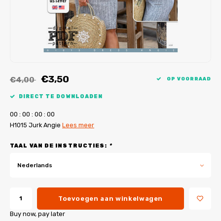
My Image tutorials
B-Trendy rectificaties
Gratis naaipatronen
My Image rectificaties
Applicaties
PDF-Printservice
€3,50
€4,00
OP VOORRAAD
DIRECT TE DOWNLOADEN
0
0
:
0
0
:
0
0
:
0
0
H1015 Jurk Angie
Lees meer
TAAL VAN DE INSTRUCTIES:
*
Nederlands
Toevoegen aan winkelwagen
Buy now, pay later