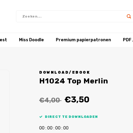
test
Miss Doodle
Premium papierpatronen
PDF 
DOWNLOAD/EBOOK
H1024 Top Merlin
€3,50
€4,00
DIRECT TE DOWNLOADEN
0
0
:
0
0
:
0
0
:
0
0