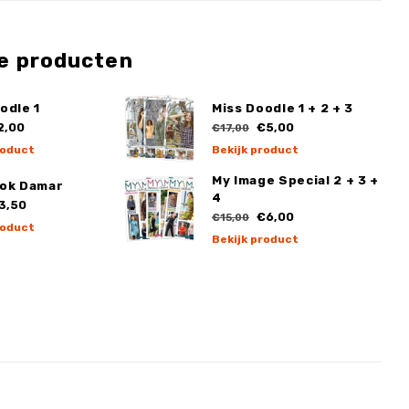
e producten
odle 1
Miss Doodle 1 + 2 + 3
2,00
€5,00
€17,00
roduct
Bekijk product
My Image Special 2 + 3 +
Rok Damar
4
3,50
€6,00
€15,00
roduct
Bekijk product