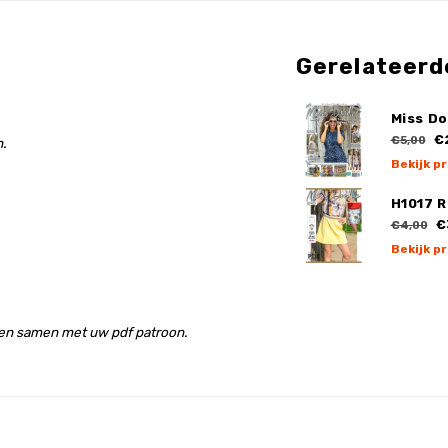
Gerelateerd
Miss Do
€
€5,00
.
Bekijk p
H1017 
€
€4,00
Bekijk p
len samen met uw pdf patroon.