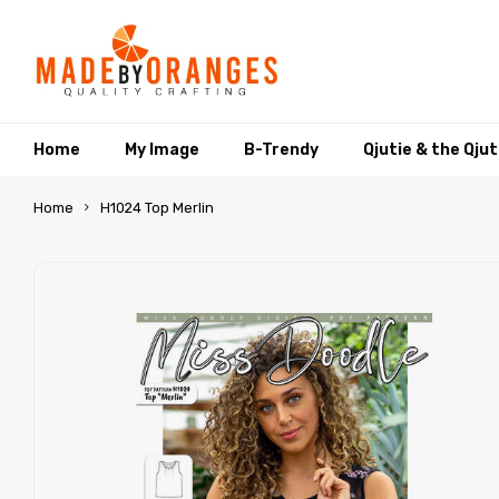
Home
My Image
B-Trendy
Qjutie & the Qju
Home
H1024 Top Merlin