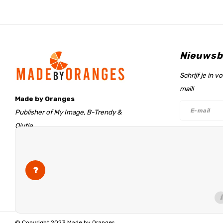
Nieuwsb
Schrijf je in 
mail!
Made by Oranges
Publisher of My Image, B-Trendy &
Qjutie
Retentieweg 20
Volg on
7572 PH Oldenzaal
The Netherlands
info@madebyoranges.com