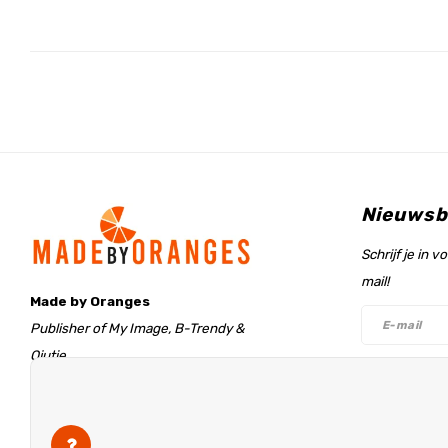
Nieuwsb
Schrijf je in 
mail!
Made by Oranges
Publisher of My Image, B-Trendy &
Qjutie
Retentieweg 20
Volg on
7572 PH Oldenzaal
The Netherlands