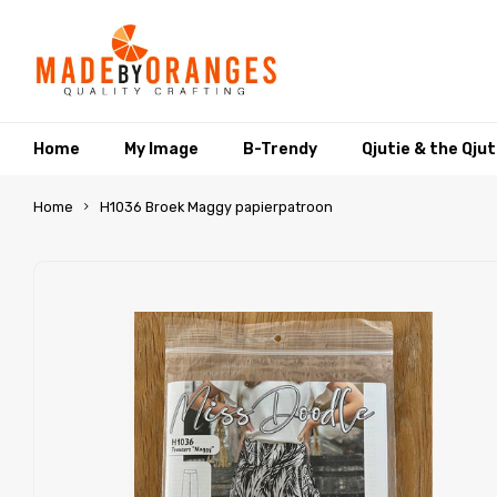
Home
My Image
B-Trendy
Qjutie & the Qju
Home
H1036 Broek Maggy papierpatroon