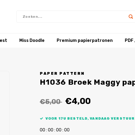
test
Miss Doodle
Premium papierpatronen
PDF 
PAPER PATTERN
H1036 Broek Maggy pa
€4,00
€5,00
VOOR 17U BESTELD, VANDAAG VERSTUUR
0
0
:
0
0
:
0
0
:
0
0