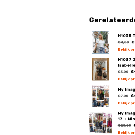
Gerelateerd
H1035 
€
€4,00
Bekijk p
H1037 
Isabell
€
€5,00
Bekijk p
My Ima
€
€7,00
Bekijk p
My Ima
17 + Mi
€
€20,00
Bekijk p