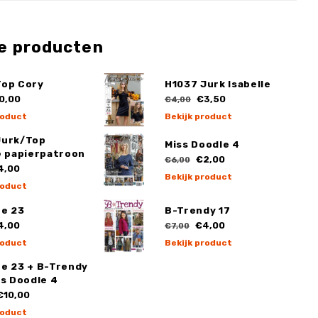
e producten
Top Cory
H1037 Jurk Isabelle
0,00
€3,50
€4,00
roduct
Bekijk product
Jurk/Top
Miss Doodle 4
e papierpatroon
€2,00
€6,00
4,00
Bekijk product
roduct
ge 23
B-Trendy 17
4,00
€4,00
€7,00
roduct
Bekijk product
ge 23 + B-Trendy
ss Doodle 4
10,00
roduct