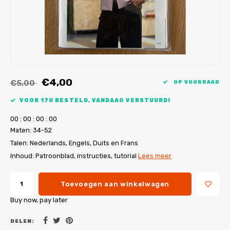
My Image tutorials
B-Trendy rectificaties
Gratis naaipatronen
My Image rectificaties
Applicaties
PDF-Printservice
€4,00
€5,00
OP VOORRAAD
VOOR 17U BESTELD, VANDAAG VERSTUURD!
0
0
:
0
0
:
0
0
:
0
0
Maten: 34-52
Talen: Nederlands, Engels, Duits en Frans
Inhoud: Patroonblad, instructies, tutorial
Lees meer
Toevoegen aan winkelwagen
Buy now, pay later
DELEN: