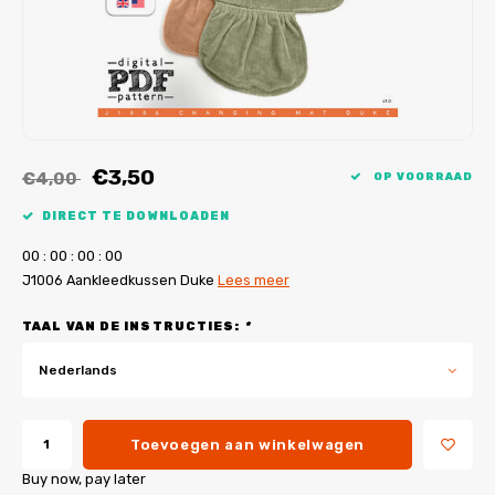
My Image tutorials
B-Trendy rectificaties
Gratis naaipatronen
My Image rectificaties
Applicaties
PDF-Printservice
€3,50
€4,00
OP VOORRAAD
DIRECT TE DOWNLOADEN
0
0
:
0
0
:
0
0
:
0
0
J1006 Aankleedkussen Duke
Lees meer
TAAL VAN DE INSTRUCTIES:
*
Nederlands
Toevoegen aan winkelwagen
Buy now, pay later