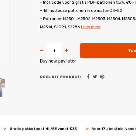
- Incl. code voor 2 gratis PDF-patronen t.w.v. €8,- 
- 16 modieuze patronen in de maten 34-52
- Patronen: M2501, M2502, M2503, M2504, M2505,
M2514, S1091, S1286
Lees meer
Toe
Buy now, pay later
DEEL DIT PRODUCT:
Gratis pakketpost NL/BE vanaf €35
Voor 17u besteld, vand