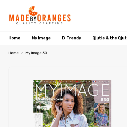
Home
My Image
B-Trendy
Qjutie & the Qju
Home
My Image 30