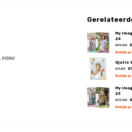
Gerelateerd
My Ima
24
€
€17,00
Bekijk p
, S1286)
Qjutie 
€
€7,00
Bekijk p
My Ima
s
23
€
€17,00
Bekijk p