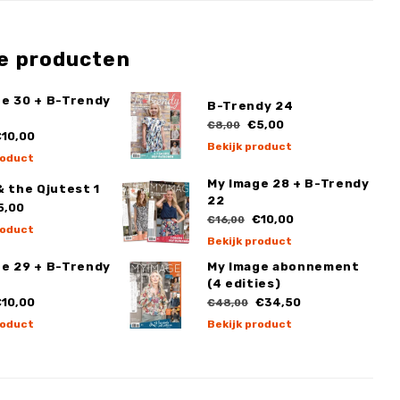
e producten
ge 30 + B-Trendy
B-Trendy 24
€5,00
€8,00
10,00
Bekijk product
roduct
My Image 28 + B-Trendy
& the Qjutest 1
22
5,00
€10,00
€16,00
roduct
Bekijk product
ge 29 + B-Trendy
My Image abonnement
(4 edities)
10,00
€34,50
€48,00
roduct
Bekijk product