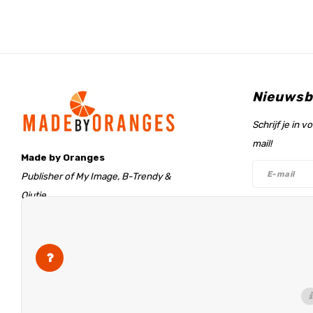
Nieuwsb
Schrijf je in 
mail!
Made by Oranges
Publisher of My Image, B-Trendy &
Qjutie
Retentieweg 20
Volg on
7572 PH Oldenzaal
The Netherlands
info@madebyoranges.com