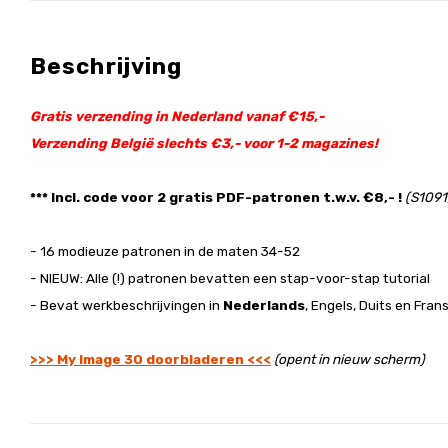
Beschrijving
Gratis verzending in Nederland vanaf €15,-
Verzending België slechts €3,- voor 1-2 magazines!
*** Incl. code voor 2 gratis PDF-patronen t.w.v. €8,- !
(S1091
- 16 modieuze patronen in de maten 34-52
- NIEUW: Alle (!) patronen bevatten een stap-voor-stap tutorial
- Bevat werkbeschrijvingen in
Nederlands
, Engels, Duits en Fran
>>> My Image 30 doorbladeren <<<
(opent in nieuw scherm)