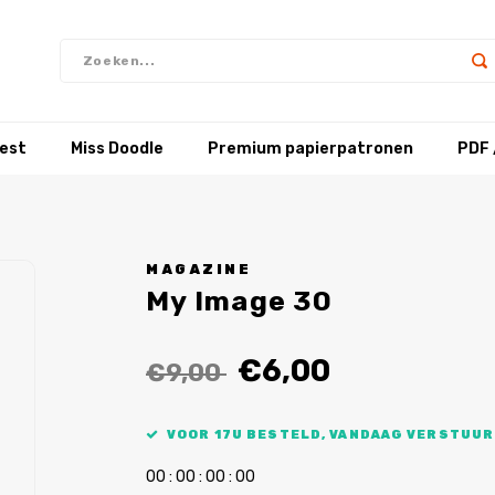
test
Miss Doodle
Premium papierpatronen
PDF 
MAGAZINE
My Image 30
€6,00
€9,00
VOOR 17U BESTELD, VANDAAG VERSTUUR
0
0
:
0
0
:
0
0
:
0
0