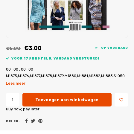
My Image tutorials
B-Trendy rectificaties
Gratis naaipatronen
My Image rectificaties
Applicaties
PDF-Printservice
€3,00
€5,00
OP VOORRAAD
VOOR 17U BESTELD, VANDAAG VERSTUURD!
0
0
:
0
0
:
0
0
:
0
0
M1875,M1876,M1877,M1878,M1879,M1880,M1881,M1882,M1883,S1050
Lees meer
Toevoegen aan winkelwagen
Buy now, pay later
DELEN: