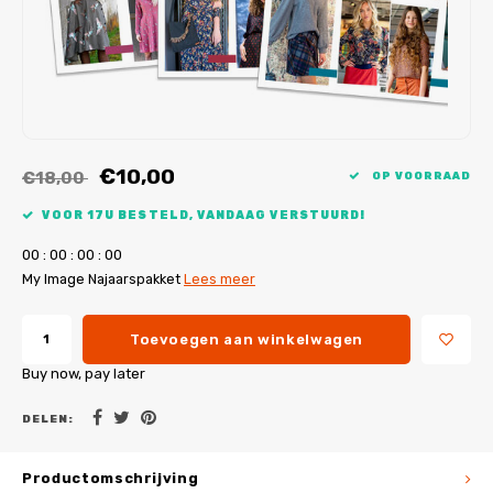
My Image tutorials
B-Trendy rectificaties
Gratis naaipatronen
My Image rectificaties
Applicaties
PDF-Printservice
€10,00
€18,00
OP VOORRAAD
VOOR 17U BESTELD, VANDAAG VERSTUURD!
0
0
:
0
0
:
0
0
:
0
0
My Image Najaarspakket
Lees meer
Toevoegen aan winkelwagen
Buy now, pay later
DELEN:
Productomschrijving