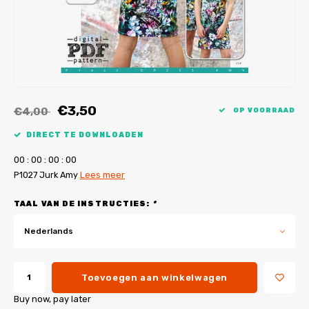
My Image tutorials
B-Trendy rectificaties
Gratis naaipatronen
My Image rectificaties
Applicaties
PDF-Printservice
€3,50
€4,00
OP VOORRAAD
DIRECT TE DOWNLOADEN
0
0
:
0
0
:
0
0
:
0
0
P1027 Jurk Amy
Lees meer
TAAL VAN DE INSTRUCTIES:
*
Nederlands
Toevoegen aan winkelwagen
Buy now, pay later