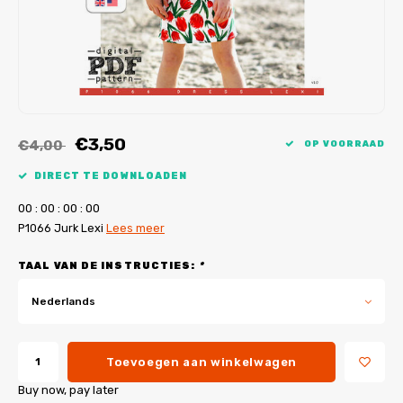
My Image tutorials
B-Trendy rectificaties
Gratis naaipatronen
My Image rectificaties
Applicaties
PDF-Printservice
€3,50
€4,00
OP VOORRAAD
DIRECT TE DOWNLOADEN
0
0
:
0
0
:
0
0
:
0
0
P1066 Jurk Lexi
Lees meer
TAAL VAN DE INSTRUCTIES:
*
Nederlands
Toevoegen aan winkelwagen
Buy now, pay later