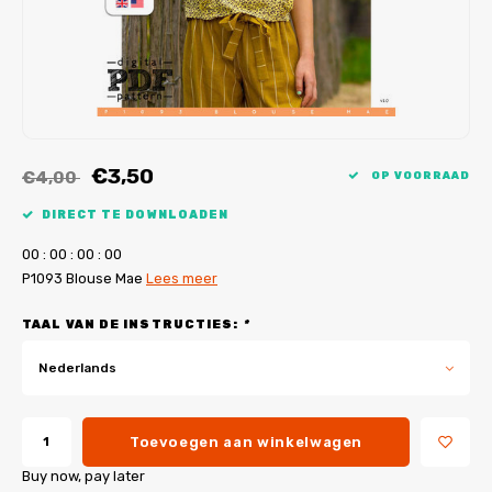
My Image tutorials
B-Trendy rectificaties
Gratis naaipatronen
My Image rectificaties
Applicaties
PDF-Printservice
€3,50
€4,00
OP VOORRAAD
DIRECT TE DOWNLOADEN
0
0
:
0
0
:
0
0
:
0
0
P1093 Blouse Mae
Lees meer
TAAL VAN DE INSTRUCTIES:
*
Nederlands
Toevoegen aan winkelwagen
Buy now, pay later