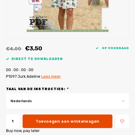
My Image tutorials
B-Trendy rectificaties
Gratis naaipatronen
My Image rectificaties
Applicaties
PDF-Printservice
€3,50
€4,00
OP VOORRAAD
DIRECT TE DOWNLOADEN
0
0
:
0
0
:
0
0
:
0
0
P1097 Jurk Adeline
Lees meer
TAAL VAN DE INSTRUCTIES:
*
Nederlands
Toevoegen aan winkelwagen
Buy now, pay later