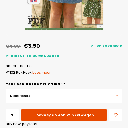
My Image tutorials
B-Trendy rectificaties
Gratis naaipatronen
My Image rectificaties
Applicaties
PDF-Printservice
€3,50
€4,00
OP VOORRAAD
DIRECT TE DOWNLOADEN
0
0
:
0
0
:
0
0
:
0
0
P1102 Rok Puck
Lees meer
TAAL VAN DE INSTRUCTIES:
*
Nederlands
Toevoegen aan winkelwagen
Buy now, pay later