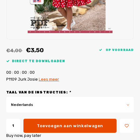
My Image tutorials
B-Trendy rectificaties
Gratis naaipatronen
My Image rectificaties
Applicaties
PDF-Printservice
€3,50
€4,00
OP VOORRAAD
DIRECT TE DOWNLOADEN
0
0
:
0
0
:
0
0
:
0
0
P1109 Jurk Josie
Lees meer
TAAL VAN DE INSTRUCTIES:
*
Nederlands
Toevoegen aan winkelwagen
Buy now, pay later