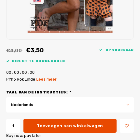
My Image tutorials
B-Trendy rectificaties
Gratis naaipatronen
My Image rectificaties
Applicaties
PDF-Printservice
€3,50
€4,00
OP VOORRAAD
DIRECT TE DOWNLOADEN
0
0
:
0
0
:
0
0
:
0
0
P1113 Rok Linde
Lees meer
TAAL VAN DE INSTRUCTIES:
*
Nederlands
Toevoegen aan winkelwagen
Buy now, pay later