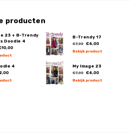
e producten
ge 23 + B-Trendy
B-Trendy 17
ss Doodle 4
€4,00
€7,00
10,00
Bekijk product
roduct
odle 4
My Image 23
2,00
€4,00
€7,00
roduct
Bekijk product