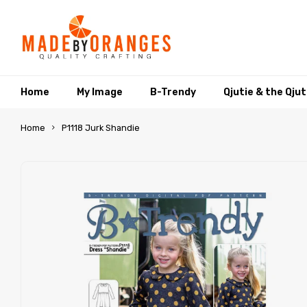
Home
My Image
B-Trendy
Qjutie & the Qju
Home
P1118 Jurk Shandie