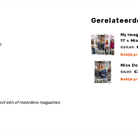
Gerelateerd
My Ima
17 + Mi
.
€
€20,00
Bekijk p
Miss Do
€
€6,00
Bekijk p
rect één of meerdere magazines