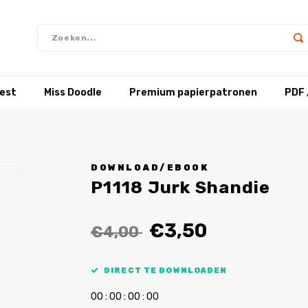
test
Miss Doodle
Premium papierpatronen
PDF 
DOWNLOAD/EBOOK
P1118 Jurk Shandie
€3,50
€4,00
DIRECT TE DOWNLOADEN
0
0
:
0
0
:
0
0
:
0
0