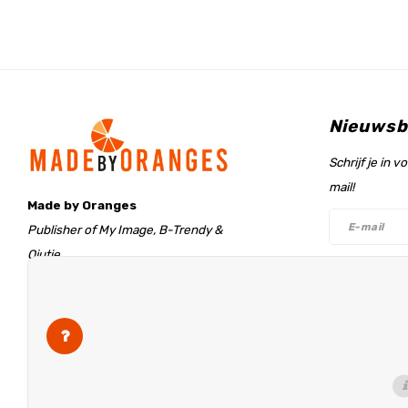
Nieuwsb
Schrijf je in 
mail!
Made by Oranges
Publisher of My Image, B-Trendy &
Qjutie
Retentieweg 20
Volg on
7572 PH Oldenzaal
The Netherlands
info@madebyoranges.com