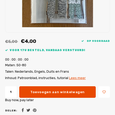
My Image tutorials
B-Trendy rectificaties
Gratis naaipatronen
My Image rectificaties
Applicaties
PDF-Printservice
€4,00
€5,00
OP VOORRAAD
VOOR 17U BESTELD, VANDAAG VERSTUURD!
0
0
:
0
0
:
0
0
:
0
0
Maten: 50-80
Talen: Nederlands, Engels, Duits en Frans
Inhoud: Patroonblad, instructies, tutorial
Lees meer
Toevoegen aan winkelwagen
Buy now, pay later
DELEN: