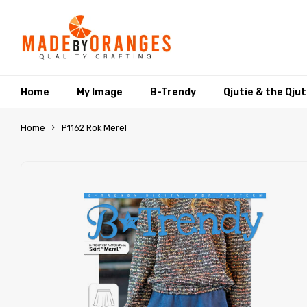
Home
My Image
B-Trendy
Qjutie & the Qju
Home
P1162 Rok Merel