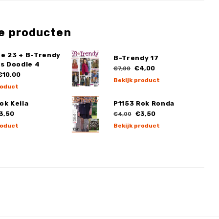
e producten
ge 23 + B-Trendy
B-Trendy 17
ss Doodle 4
€4,00
€7,00
10,00
Bekijk product
roduct
ok Keila
P1153 Rok Ronda
3,50
€3,50
€4,00
roduct
Bekijk product