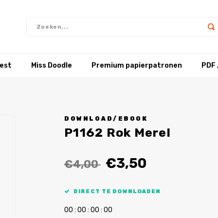
test
Miss Doodle
Premium papierpatronen
PDF 
DOWNLOAD/EBOOK
P1162 Rok Merel
€3,50
€4,00
DIRECT TE DOWNLOADEN
0
0
:
0
0
:
0
0
:
0
0