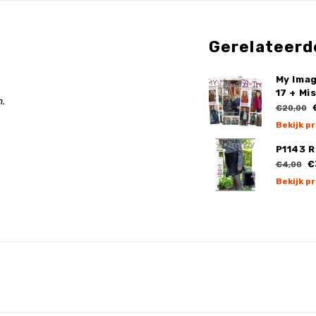
Gerelateerd
My Ima
17 + Mi
.
€
€20,00
Bekijk p
P1143 R
€
€4,00
Bekijk p