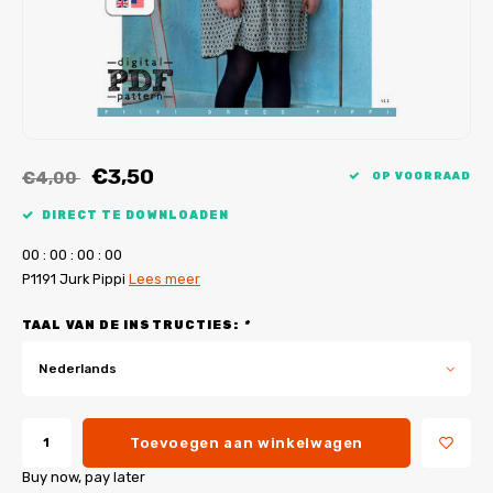
My Image tutorials
B-Trendy rectificaties
Gratis naaipatronen
My Image rectificaties
Applicaties
PDF-Printservice
€3,50
€4,00
OP VOORRAAD
DIRECT TE DOWNLOADEN
0
0
:
0
0
:
0
0
:
0
0
P1191 Jurk Pippi
Lees meer
TAAL VAN DE INSTRUCTIES:
*
Nederlands
Toevoegen aan winkelwagen
Buy now, pay later