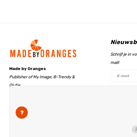
Nieuwsb
Schrijf je in 
mail!
Made by Oranges
Publisher of My Image, B-Trendy &
Qjutie
Retentieweg 20
Volg on
7572 PH Oldenzaal
The Netherlands
info@madebyoranges.com