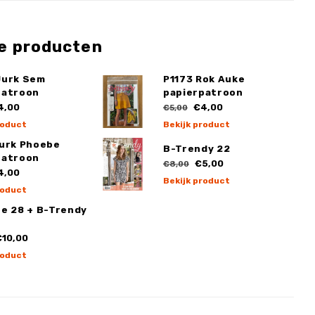
e producten
Jurk Sem
P1173 Rok Auke
patroon
papierpatroon
4,00
€4,00
€5,00
roduct
Bekijk product
Jurk Phoebe
B-Trendy 22
patroon
€5,00
€8,00
4,00
Bekijk product
roduct
ge 28 + B-Trendy
10,00
roduct