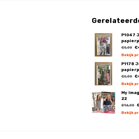
Gerelateerd
P1047 
papier
€
€5,00
Bekijk p
P1178 
papier
€
€5,00
Bekijk p
My Ima
22
€
€16,00
Bekijk p