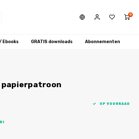
0
/ Ebooks
GRATIS downloads
Abonnementen
 papierpatroon
OP VOORRAAD
D!