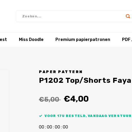
test
Miss Doodle
Premium papierpatronen
PDF 
PAPER PATTERN
P1202 Top/Shorts Faya
€4,00
€5,00
VOOR 17U BESTELD, VANDAAG VERSTUUR
0
0
:
0
0
:
0
0
:
0
0