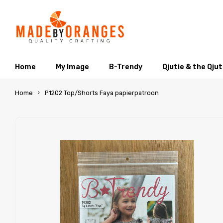
Home
My Image
B-Trendy
Qjutie & the Qju
Home
P1202 Top/Shorts Faya papierpatroon