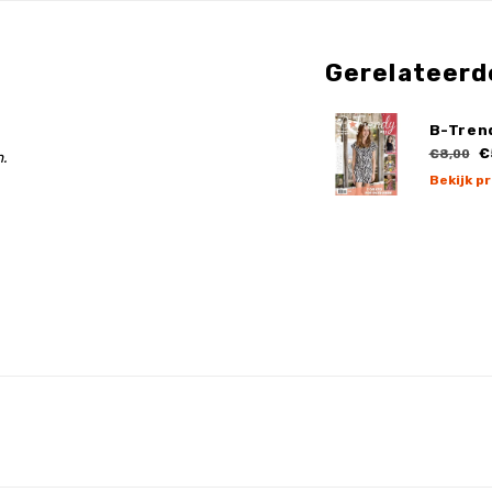
Gerelateerd
B-Tren
€
€8,00
.
Bekijk p