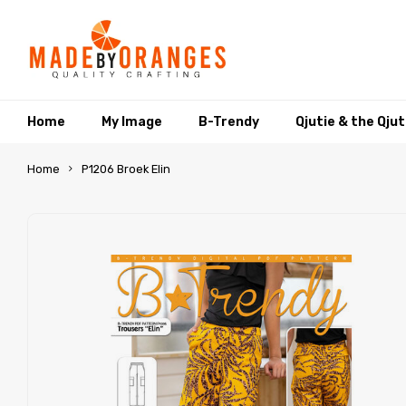
Home
My Image
B-Trendy
Qjutie & the Qju
Home
P1206 Broek Elin