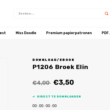
test
Miss Doodle
Premium papierpatronen
PDF 
DOWNLOAD/EBOOK
P1206 Broek Elin
€3,50
€4,00
DIRECT TE DOWNLOADEN
0
0
:
0
0
:
0
0
:
0
0