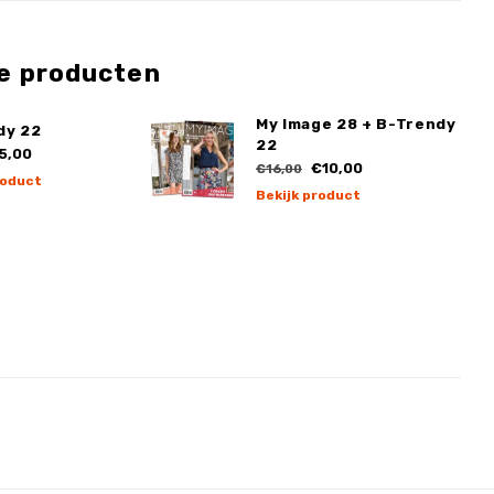
e producten
My Image 28 + B-Trendy
dy 22
22
5,00
€10,00
€16,00
roduct
Bekijk product