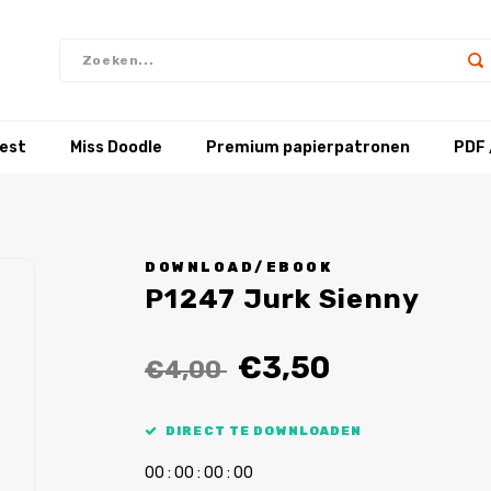
test
Miss Doodle
Premium papierpatronen
PDF 
DOWNLOAD/EBOOK
P1247 Jurk Sienny
€3,50
€4,00
DIRECT TE DOWNLOADEN
0
0
:
0
0
:
0
0
:
0
0