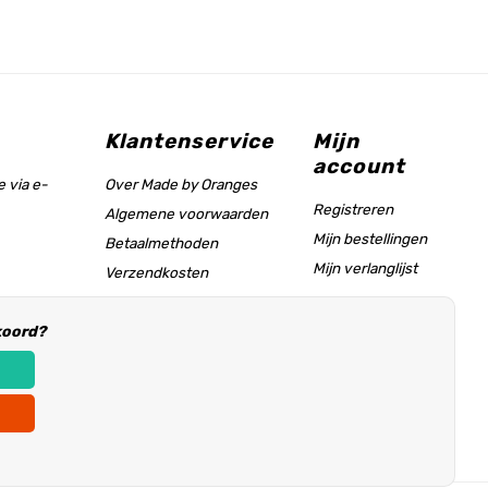
Klantenservice
Mijn
account
 via e-
Over Made by Oranges
Registreren
Algemene voorwaarden
Mijn bestellingen
Betaalmethoden
Mijn verlanglijst
Verzendkosten
Maattabel & helppagina
koord?
Informatie voor
winkeliers