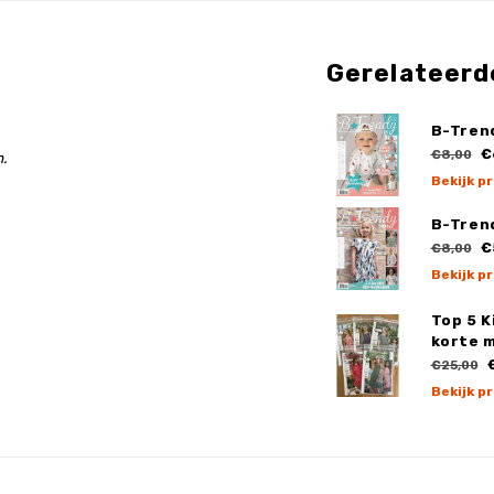
Gerelateerd
B-Tren
€
€8,00
.
Bekijk p
B-Tren
€
€8,00
Bekijk p
Top 5 K
korte 
€
€25,00
Bekijk p