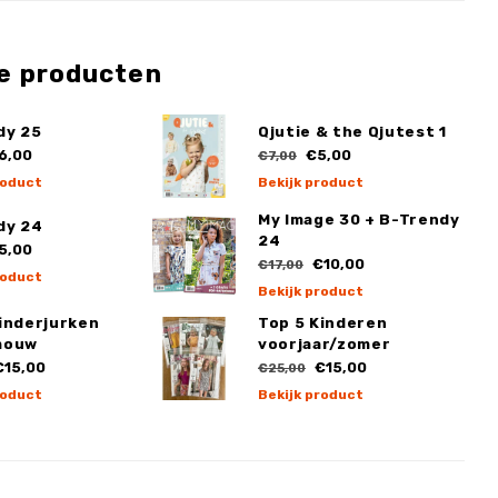
e producten
dy 25
Qjutie & the Qjutest 1
6,00
€5,00
€7,00
roduct
Bekijk product
My Image 30 + B-Trendy
dy 24
24
5,00
€10,00
€17,00
roduct
Bekijk product
inderjurken
Top 5 Kinderen
mouw
voorjaar/zomer
15,00
€15,00
€25,00
roduct
Bekijk product