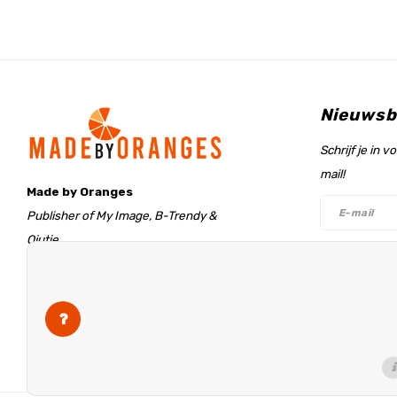
Nieuwsb
Schrijf je in 
mail!
Made by Oranges
Publisher of My Image, B-Trendy &
Qjutie
Retentieweg 20
Volg on
7572 PH Oldenzaal
The Netherlands
info@madebyoranges.com