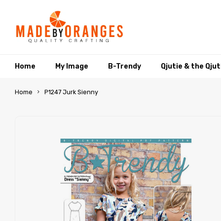
Home
My Image
B-Trendy
Qjutie & the Qju
Home
P1247 Jurk Sienny