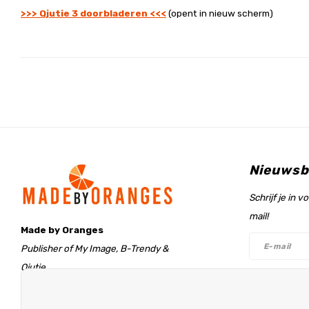
>>> Qjutie 3 doorbladeren
<<<
(opent in nieuw scherm)
Nieuwsb
Schrijf je in 
mail!
Made by Oranges
Publisher of My Image, B-Trendy &
Qjutie
Retentieweg 20
Volg on
7572 PH Oldenzaal