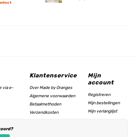
roduct
Klantenservice
Mijn
account
 via e-
Over Made by Oranges
Registreren
Algemene voorwaarden
Mijn bestellingen
Betaalmethoden
Mijn verlanglijst
Verzendkosten
Maattabel & helppagina
koord?
Informatie voor