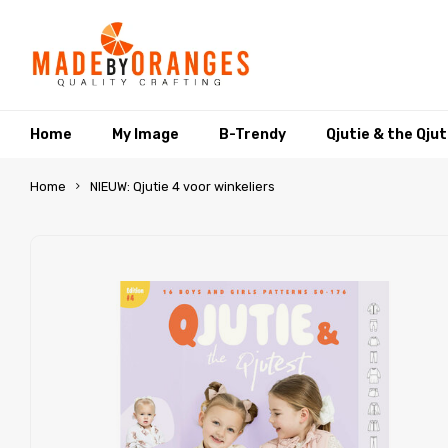
Home
My Image
B-Trendy
Qjutie & the Qju
Home
NIEUW: Qjutie 4 voor winkeliers