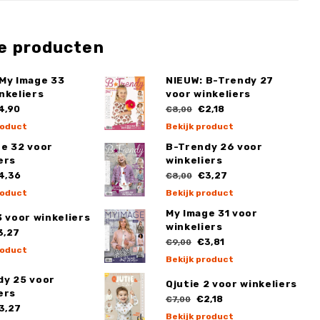
e producten
 My Image 33
NIEUW: B-Trendy 27
nkeliers
voor winkeliers
4,90
€2,18
€8,00
roduct
Bekijk product
ge 32 voor
B-Trendy 26 voor
ers
winkeliers
4,36
€3,27
€8,00
roduct
Bekijk product
My Image 31 voor
3 voor winkeliers
winkeliers
3,27
€3,81
€9,00
roduct
Bekijk product
dy 25 voor
Qjutie 2 voor winkeliers
ers
€2,18
€7,00
3,27
Bekijk product