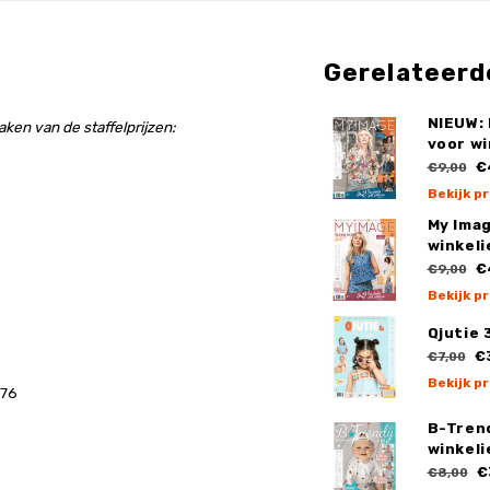
Gerelateerd
NIEUW:
ken van de staffelprijzen:
voor wi
€
€9,00
Bekijk p
My Ima
winkeli
€
€9,00
Bekijk p
Qjutie 
€
€7,00
Bekijk p
176
B-Tren
winkeli
s
€
€8,00