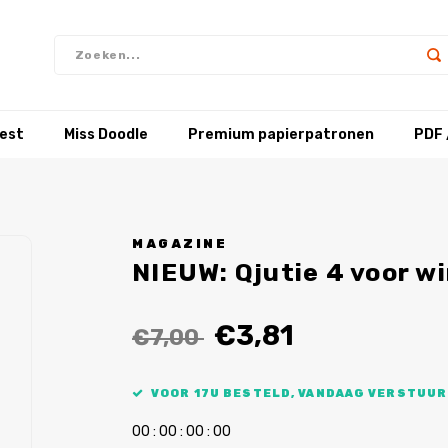
test
Miss Doodle
Premium papierpatronen
PDF 
MAGAZINE
NIEUW: Qjutie 4 voor wi
€3,81
€7,00
VOOR 17U BESTELD, VANDAAG VERSTUUR
0
0
:
0
0
:
0
0
:
0
0