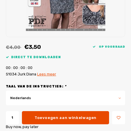
My Image tutorials
B-Trendy rectificaties
Gratis naaipatronen
My Image rectificaties
Applicaties
PDF-Printservice
€3,50
€4,00
OP VOORRAAD
DIRECT TE DOWNLOADEN
0
0
:
0
0
:
0
0
:
0
0
S1034 Jurk Diana
Lees meer
TAAL VAN DE INSTRUCTIES:
*
Nederlands
Toevoegen aan winkelwagen
Buy now, pay later