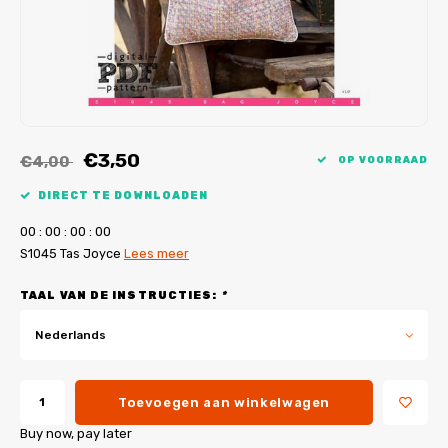
My Image tutorials
B-Trendy rectificaties
Gratis naaipatronen
My Image rectificaties
Applicaties
PDF-Printservice
€3,50
€4,00
OP VOORRAAD
DIRECT TE DOWNLOADEN
0
0
:
0
0
:
0
0
:
0
0
S1045 Tas Joyce
Lees meer
TAAL VAN DE INSTRUCTIES:
*
Nederlands
Toevoegen aan winkelwagen
Buy now, pay later