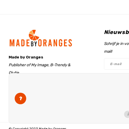
Nieuwsb
Schrijf je in 
mail!
Made by Oranges
Publisher of My Image, B-Trendy &
Qjutie
Retentieweg 20
Volg on
7572 PH Oldenzaal
The Netherlands
info@madebyoranges.com