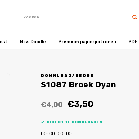
test
Miss Doodle
Premium papierpatronen
PDF 
DOWNLOAD/EBOOK
S1087 Broek Dyan
€3,50
€4,00
DIRECT TE DOWNLOADEN
0
0
:
0
0
:
0
0
:
0
0