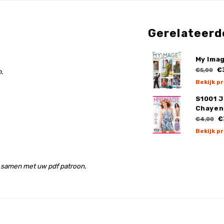
Gerelateerd
My Imag
€
€5,00
.
Bekijk p
S1001 
Chayen
€
€4,00
Bekijk p
n samen met uw pdf patroon.