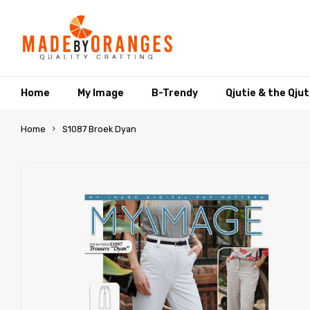
Home
My Image
B-Trendy
Qjutie & the Qju
Home
S1087 Broek Dyan