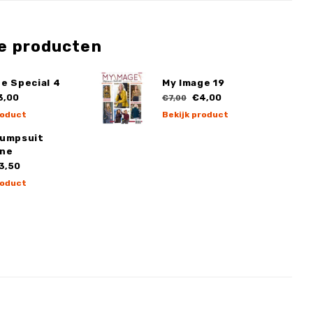
e producten
e Special 4
My Image 19
3,00
€4,00
€7,00
roduct
Bekijk product
Jumpsuit
ne
3,50
roduct