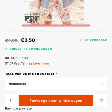
My Image tutorials
B-Trendy rectificaties
Gratis naaipatronen
My Image rectificaties
Applicaties
PDF-Printservice
€3,50
€4,00
OP VOORRAAD
DIRECT TE DOWNLOADEN
0
0
:
0
0
:
0
0
:
0
0
S1107 Vest Tahnee
Lees meer
TAAL VAN DE INSTRUCTIES:
*
Nederlands
Toevoegen aan winkelwagen
Buy now, pay later