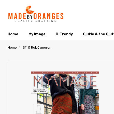
Home
My Image
B-Trendy
Qjutie & the Qju
Home
S1117 Rok Cameron