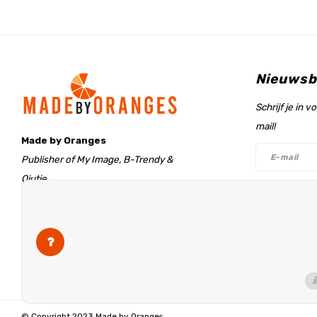
Nieuwsb
Schrijf je in 
mail!
Made by Oranges
Publisher of My Image, B-Trendy &
Qjutie
Retentieweg 20
Volg on
7572 PH Oldenzaal
The Netherlands
info@madebyoranges.com