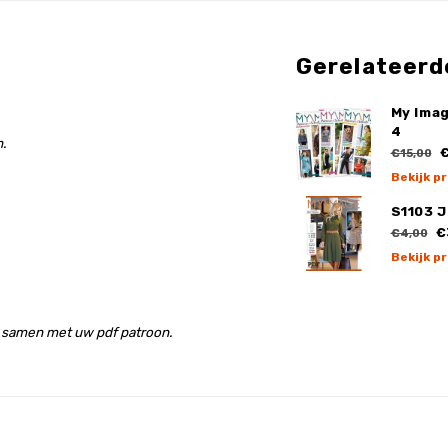
Gerelateerd
My Imag
4
.
€
€15,00
Bekijk p
S1103 J
€
€4,00
Bekijk p
n samen met uw pdf patroon.