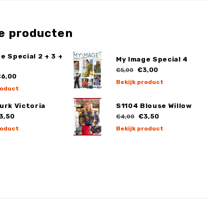
e producten
e Special 2 + 3 +
My Image Special 4
€3,00
€5,00
6,00
Bekijk product
roduct
urk Victoria
S1104 Blouse Willow
3,50
€3,50
€4,00
roduct
Bekijk product