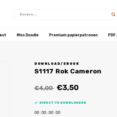
test
Miss Doodle
Premium papierpatronen
PDF 
DOWNLOAD/EBOOK
S1117 Rok Cameron
€3,50
€4,00
DIRECT TE DOWNLOADEN
0
0
:
0
0
:
0
0
:
0
0