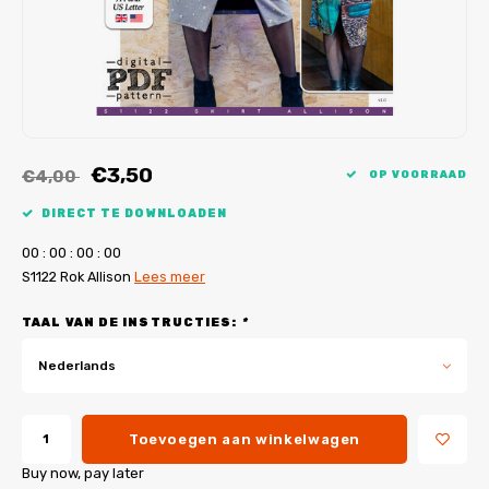
My Image tutorials
B-Trendy rectificaties
Gratis naaipatronen
My Image rectificaties
Applicaties
PDF-Printservice
€3,50
€4,00
OP VOORRAAD
DIRECT TE DOWNLOADEN
0
0
:
0
0
:
0
0
:
0
0
S1122 Rok Allison
Lees meer
TAAL VAN DE INSTRUCTIES:
*
Nederlands
Toevoegen aan winkelwagen
Buy now, pay later