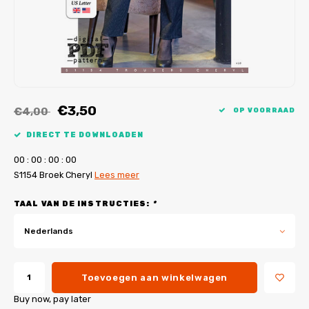
My Image tutorials
B-Trendy rectificaties
Gratis naaipatronen
My Image rectificaties
Applicaties
PDF-Printservice
€3,50
€4,00
OP VOORRAAD
DIRECT TE DOWNLOADEN
0
0
:
0
0
:
0
0
:
0
0
S1154 Broek Cheryl
Lees meer
TAAL VAN DE INSTRUCTIES:
*
Nederlands
Toevoegen aan winkelwagen
Buy now, pay later