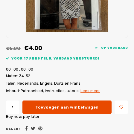
My Image tutorials
B-Trendy rectificaties
Gratis naaipatronen
My Image rectificaties
Applicaties
PDF-Printservice
€4,00
€5,00
OP VOORRAAD
VOOR 17U BESTELD, VANDAAG VERSTUURD!
0
0
:
0
0
:
0
0
:
0
0
Maten: 34-52
Talen: Nederlands, Engels, Duits en Frans
Inhoud: Patroonblad, instructies, tutorial
Lees meer
Toevoegen aan winkelwagen
Buy now, pay later
DELEN: