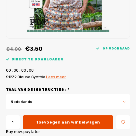
My Image tutorials
B-Trendy rectificaties
Gratis naaipatronen
My Image rectificaties
Applicaties
PDF-Printservice
€3,50
€4,00
OP VOORRAAD
DIRECT TE DOWNLOADEN
0
0
:
0
0
:
0
0
:
0
0
S1232 Blouse Cynthia
Lees meer
TAAL VAN DE INSTRUCTIES:
*
Nederlands
Toevoegen aan winkelwagen
Buy now, pay later