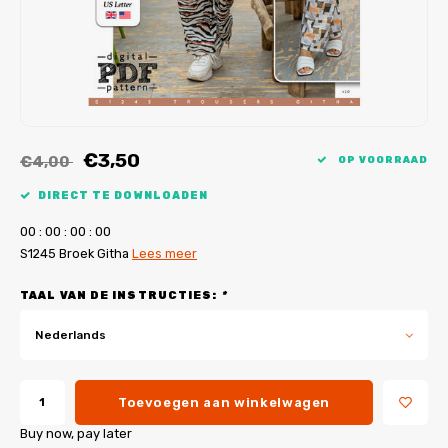
My Image tutorials
B-Trendy rectificaties
Gratis naaipatronen
My Image rectificaties
Applicaties
PDF-Printservice
€3,50
€4,00
OP VOORRAAD
DIRECT TE DOWNLOADEN
0
0
:
0
0
:
0
0
:
0
0
S1245 Broek Githa
Lees meer
TAAL VAN DE INSTRUCTIES:
*
Nederlands
Toevoegen aan winkelwagen
Buy now, pay later