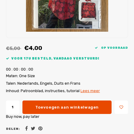
My Image tutorials
B-Trendy rectificaties
Gratis naaipatronen
My Image rectificaties
Applicaties
PDF-Printservice
€4,00
€5,00
OP VOORRAAD
VOOR 17U BESTELD, VANDAAG VERSTUURD!
0
0
:
0
0
:
0
0
:
0
0
Maten: One Size
Talen: Nederlands, Engels, Duits en Frans
Inhoud: Patroonblad, instructies, tutorial
Lees meer
Toevoegen aan winkelwagen
Buy now, pay later
DELEN: