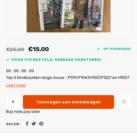
My Image tutorials
B-Trendy rectificaties
Gratis naaipatronen
My Image rectificaties
Applicaties
PDF-Printservice
€15,00
€25,00
OP VOORRAAD
VOOR 17U BESTELD, VANDAAG VERSTUURD!
0
0
:
0
0
:
0
0
:
0
0
Top 5 Kinderjurken lange mouw - P1191,P1047,H1007,P1227 en H1057
Lees meer
Toevoegen aan winkelwagen
Buy now, pay later
DELEN: