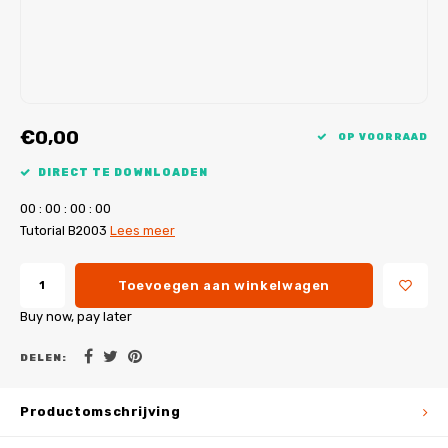
My Image tutorials
B-Trendy rectificaties
Gratis naaipatronen
My Image rectificaties
Applicaties
PDF-Printservice
€0,00
OP VOORRAAD
DIRECT TE DOWNLOADEN
0
0
:
0
0
:
0
0
:
0
0
Tutorial B2003
Lees meer
Toevoegen aan winkelwagen
Buy now, pay later
DELEN:
Productomschrijving