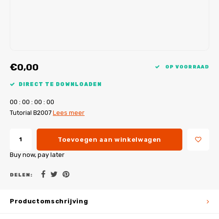
My Image tutorials
B-Trendy rectificaties
Gratis naaipatronen
My Image rectificaties
Applicaties
PDF-Printservice
€0,00
OP VOORRAAD
DIRECT TE DOWNLOADEN
0
0
:
0
0
:
0
0
:
0
0
Tutorial B2007
Lees meer
Toevoegen aan winkelwagen
Buy now, pay later
DELEN:
Productomschrijving