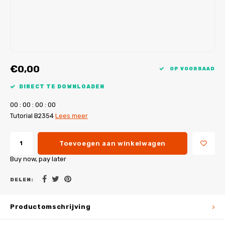
My Image tutorials
B-Trendy rectificaties
Gratis naaipatronen
My Image rectificaties
Applicaties
PDF-Printservice
€0,00
OP VOORRAAD
DIRECT TE DOWNLOADEN
0
0
:
0
0
:
0
0
:
0
0
Tutorial B2354
Lees meer
Toevoegen aan winkelwagen
Buy now, pay later
DELEN:
Productomschrijving