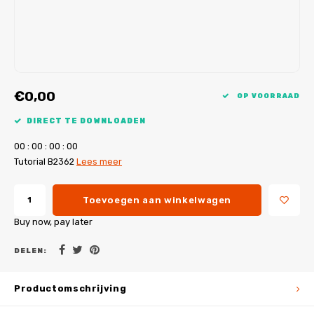
My Image tutorials
B-Trendy rectificaties
Gratis naaipatronen
My Image rectificaties
Applicaties
PDF-Printservice
€0,00
OP VOORRAAD
DIRECT TE DOWNLOADEN
0
0
:
0
0
:
0
0
:
0
0
Tutorial B2362
Lees meer
Toevoegen aan winkelwagen
Buy now, pay later
DELEN:
Productomschrijving